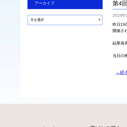
第4
アーカイブ
2018年
月を選択
昨日1
開催さ
結果発
当日の
→続