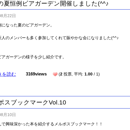
の夏恒例ビアガーデン開催しました(^^♪
08月22日
例になった夏のビアガーデン。
新人のメンバーも多く参加してくれて賑やかな会になりました(^^♪
ビアガーデンの様子を少し紹介です。
きを読む
3169views
(
2
投票, 平均:
1.00
/ 1)
ポスブックマークVol.10
08月10日
んで興味深かった本を紹介するメルポスブックマーク！！